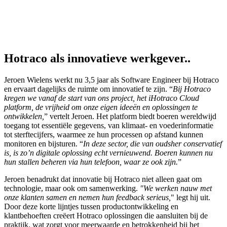
Hotraco als innovatieve werkgever..
Jeroen Wielens werkt nu 3,5 jaar als Software Engineer bij Hotraco
en ervaart dagelijks de ruimte om innovatief te zijn. “
Bij Hotraco
kregen we vanaf de start van ons project, het iHotraco Cloud
platform, de vrijheid om onze eigen ideeën en oplossingen te
ontwikkelen,
” vertelt Jeroen. Het platform biedt boeren wereldwijd
toegang tot essentiële gegevens, van klimaat- en voederinformatie
tot sterftecijfers, waarmee ze hun processen op afstand kunnen
monitoren en bijsturen. “
In deze sector, die van oudsher conservatief
is, is zo’n digitale oplossing echt vernieuwend. Boeren kunnen nu
hun stallen beheren via hun telefoon, waar ze ook zijn.
”
Jeroen benadrukt dat innovatie bij Hotraco niet alleen gaat om
technologie, maar ook om samenwerking.
"We werken nauw met
onze klanten samen en nemen hun feedback serieus,
" legt hij uit.
Door deze korte lijntjes tussen productontwikkeling en
klantbehoeften creëert Hotraco oplossingen die aansluiten bij de
praktijk, wat zorgt voor meerwaarde en betrokkenheid bij het