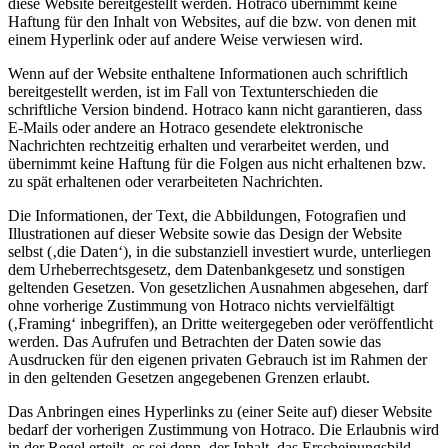
diese Website bereitgestellt werden. Hotraco übernimmt keine
Haftung für den Inhalt von Websites, auf die bzw. von denen mit
einem Hyperlink oder auf andere Weise verwiesen wird.
Wenn auf der Website enthaltene Informationen auch schriftlich
bereitgestellt werden, ist im Fall von Textunterschieden die
schriftliche Version bindend. Hotraco kann nicht garantieren, dass
E-Mails oder andere an Hotraco gesendete elektronische
Nachrichten rechtzeitig erhalten und verarbeitet werden, und
übernimmt keine Haftung für die Folgen aus nicht erhaltenen bzw.
zu spät erhaltenen oder verarbeiteten Nachrichten.
Die Informationen, der Text, die Abbildungen, Fotografien und
Illustrationen auf dieser Website sowie das Design der Website
selbst (‚die Daten‘), in die substanziell investiert wurde, unterliegen
dem Urheberrechtsgesetz, dem Datenbankgesetz und sonstigen
geltenden Gesetzen. Von gesetzlichen Ausnahmen abgesehen, darf
ohne vorherige Zustimmung von Hotraco nichts vervielfältigt
(‚Framing‘ inbegriffen), an Dritte weitergegeben oder veröffentlicht
werden. Das Aufrufen und Betrachten der Daten sowie das
Ausdrucken für den eigenen privaten Gebrauch ist im Rahmen der
in den geltenden Gesetzen angegebenen Grenzen erlaubt.
Das Anbringen eines Hyperlinks zu (einer Seite auf) dieser Website
bedarf der vorherigen Zustimmung von Hotraco. Die Erlaubnis wird
in der Regel erteilt, es sei denn, der Inhalt, das Erscheinungsbild