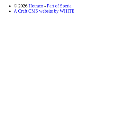
© 2026
Hotraco
-
Part of Speria
A Craft CMS website by WHITE
Back to top